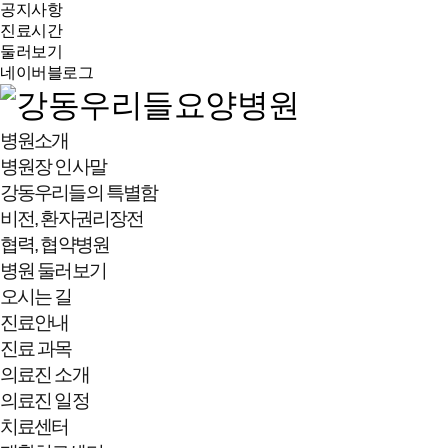
공지사항
진료시간
둘러보기
네이버블로그
병원소개
병원장 인사말
강동우리들의 특별함
비전, 환자권리장전
협력, 협약병원
병원 둘러보기
오시는 길
진료안내
진료 과목
의료진 소개
의료진 일정
치료센터